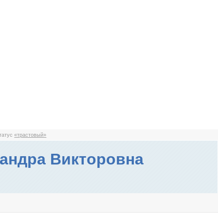
статус
«трастовый»
андра Викторовна