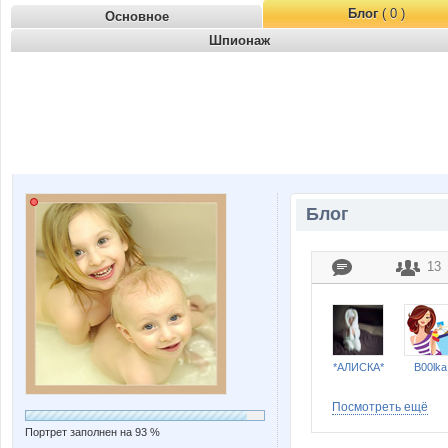
Блог
( 0 )
Основное
Шпионаж
Блог
13
*АЛИСКА*
B00lka
Посмотреть ещё
Портрет заполнен на 93 %