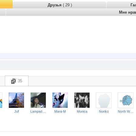
Друзья
( 29 )
Га
Мне нра
35
Juf
Lampada Red
Mara-M
Monica
Noriko
North Wind