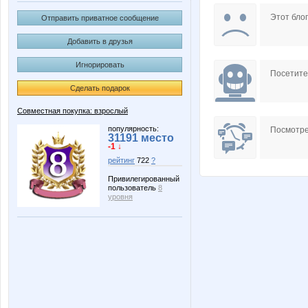
la-Belle
lelenka
Этот блог
Отправить приватное сообщение
Добавить в друзья
Игнорировать
ЛУЧШАЯ МАРКА
Петельк
Посетит
Сделать подарок
Совместная покупка: взрослый
популярность:
Посмотре
31191 место
-1 ↓
рейтинг
722
?
Привилегированный
пользователь
8
уровня