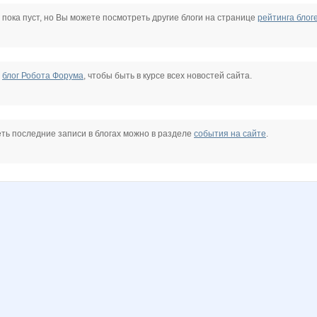
a
lubsk
natylek
primula
нетинебудет
пТашка
Дарёнок
 пока пуст, но Вы можете посмотреть другие блоги на странице
рейтинга блог
а
Пируэтта
Синеглазк@
Субботина Дарья
Тюня
Тайота
Танич
е
блог Робота Форума
, чтобы быть в курсе всех новостей сайта.
ть последние записи в блогах можно в разделе
события на сайте
.