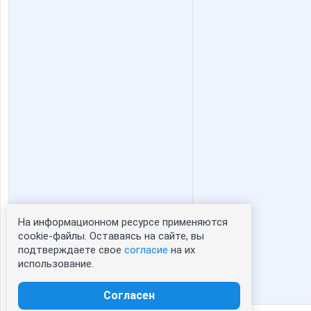
На информационном ресурсе применяются
Статистика портрета:
cookie-файлы. Оставаясь на сайте, вы
подтверждаете свое
согласие
на их
сейчас просматривают портрет - 0
использование.
зарегистрированные пользователи
посетившие портрет за 7 дней - 0
Согласен