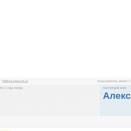
а
:
htdfrva.www.nn.ru
пользователь имеет 
е 1 года назад
настоящее имя:
Алекс