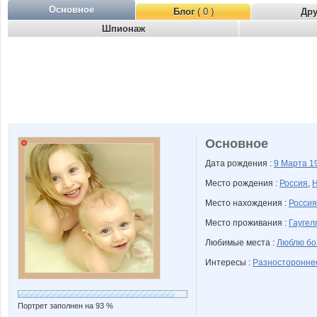
Основное
Блог
( 0 )
Др
Шпионаж
Основное
Дата рождения :
9 Марта
1
Место рождения :
Россия
,
Н
Место нахождения :
Россия
Место проживания :
Гаугел
Любимые места :
Люблю бо
Интересы :
Разносторонне
Портрет заполнен на 93 %