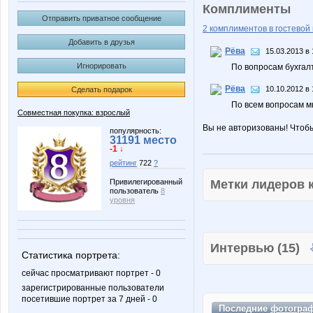
Комплименты
Отправить приватное сообщение
2 комплиментов в гостевой 
Добавить в друзья
Рёва
15.03.2013 в 
Игнорировать
По вопросам бухгал
Рёва
10.10.2012 в 
Сделать подарок
По всем вопросам м
Совместная покупка: взрослый
Вы не авторизованы! Чтоб
популярность:
31191 место
-1 ↓
рейтинг
722
?
Метки лидеров
Привилегированный
пользователь
8
уровня
Интервью (15)
Статистика портрета:
сейчас просматривают портрет - 0
зарегистрированные пользователи
посетившие портрет за 7 дней - 0
Последние
фотогра